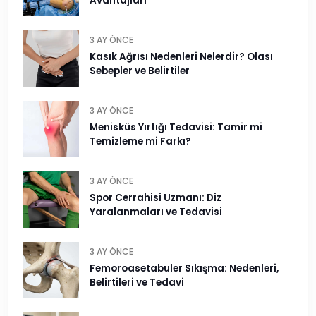
Avantajları
3 AY ÖNCE
Kasık Ağrısı Nedenleri Nelerdir? Olası
Sebepler ve Belirtiler
3 AY ÖNCE
Menisküs Yırtığı Tedavisi: Tamir mi
Temizleme mi Farkı?
3 AY ÖNCE
Spor Cerrahisi Uzmanı: Diz
Yaralanmaları ve Tedavisi
3 AY ÖNCE
Femoroasetabuler Sıkışma: Nedenleri,
Belirtileri ve Tedavi