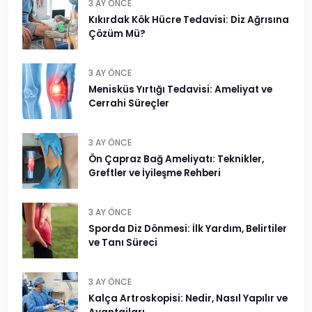
3 AY ÖNCE
Kıkırdak Kök Hücre Tedavisi: Diz Ağrısına
Çözüm Mü?
3 AY ÖNCE
Menisküs Yırtığı Tedavisi: Ameliyat ve
Cerrahi Süreçler
3 AY ÖNCE
Ön Çapraz Bağ Ameliyatı: Teknikler,
Greftler ve İyileşme Rehberi
3 AY ÖNCE
Sporda Diz Dönmesi: İlk Yardım, Belirtiler
ve Tanı Süreci
3 AY ÖNCE
Kalça Artroskopisi: Nedir, Nasıl Yapılır ve