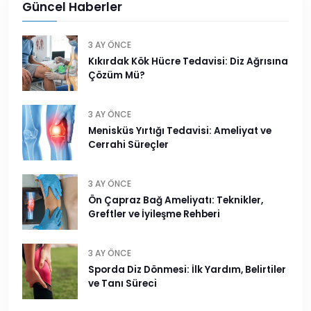
Güncel Haberler
3 AY ÖNCE
Kıkırdak Kök Hücre Tedavisi: Diz Ağrısına
Çözüm Mü?
3 AY ÖNCE
Menisküs Yırtığı Tedavisi: Ameliyat ve
Cerrahi Süreçler
3 AY ÖNCE
Ön Çapraz Bağ Ameliyatı: Teknikler,
Greftler ve İyileşme Rehberi
3 AY ÖNCE
Sporda Diz Dönmesi: İlk Yardım, Belirtiler
ve Tanı Süreci