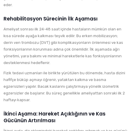
eder.
Rehabilitasyon Sürecinin İlk Aşaması
Ameliyat sonrası ilk 24-48 saat içinde hastaların mümkün olan en
kısa sürede ayağa kalkması teşvik edilir. Bu erken mobilizasyon;
derin ven trombozu (DVT) gibi komplikasyonların önlenmesi ve kas
fonksiyonlarının korunması adına çok önemlidir. İlk aşamada ağrı
yönetimi, yara bakımı ve minimal hareketlerle kas fonksiyonlarının
desteklenmesi hedeflenir.
Fizik tedavi uzmanları ile birlikte yürütülen bu dönemde, hasta dizini
hafifçe büküp açmayı öğrenir, yataktan kalkma ve basma
egzersizleri yapılır. Bacak kaslarını çalıştırmaya yönelik izometrik
egzersizler de başlanır. Bu süreç genellikle ameliyattan sonraki ilk 2
haftayı kapsar.
İkinci Aşama: Hareket Açıklığının ve Kas
Gücünün Artırılması
İkinci ayda, diz eklemindeki hareket açıklığını artırmak ve kas gücünü