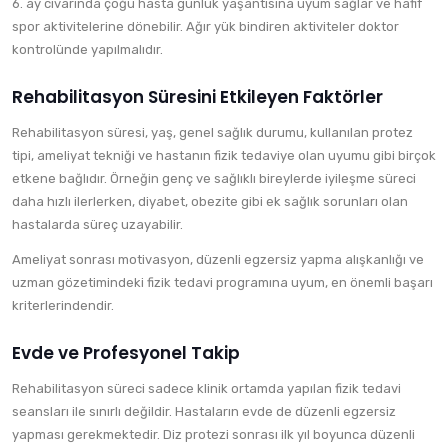
6. ay civarında çoğu hasta günlük yaşantısına uyum sağlar ve hafif
spor aktivitelerine dönebilir. Ağır yük bindiren aktiviteler doktor
kontrolünde yapılmalıdır.
Rehabilitasyon Süresini Etkileyen Faktörler
Rehabilitasyon süresi, yaş, genel sağlık durumu, kullanılan protez
tipi, ameliyat tekniği ve hastanın fizik tedaviye olan uyumu gibi birçok
etkene bağlıdır. Örneğin genç ve sağlıklı bireylerde iyileşme süreci
daha hızlı ilerlerken, diyabet, obezite gibi ek sağlık sorunları olan
hastalarda süreç uzayabilir.
Ameliyat sonrası motivasyon, düzenli egzersiz yapma alışkanlığı ve
uzman gözetimindeki fizik tedavi programına uyum, en önemli başarı
kriterlerindendir.
Evde ve Profesyonel Takip
Rehabilitasyon süreci sadece klinik ortamda yapılan fizik tedavi
seansları ile sınırlı değildir. Hastaların evde de düzenli egzersiz
yapması gerekmektedir. Diz protezi sonrası ilk yıl boyunca düzenli