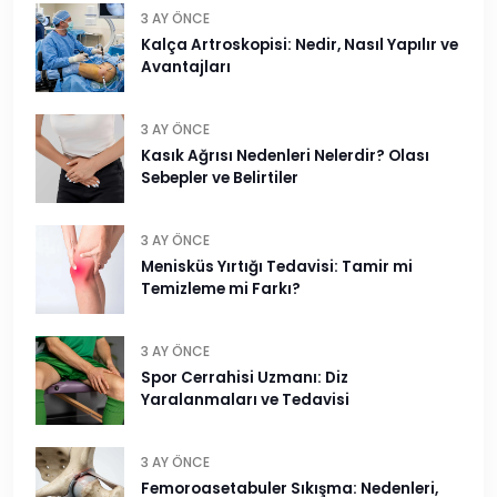
3 AY ÖNCE
Kalça Artroskopisi: Nedir, Nasıl Yapılır ve
Avantajları
3 AY ÖNCE
Kasık Ağrısı Nedenleri Nelerdir? Olası
Sebepler ve Belirtiler
3 AY ÖNCE
Menisküs Yırtığı Tedavisi: Tamir mi
Temizleme mi Farkı?
3 AY ÖNCE
Spor Cerrahisi Uzmanı: Diz
Yaralanmaları ve Tedavisi
3 AY ÖNCE
Femoroasetabuler Sıkışma: Nedenleri,