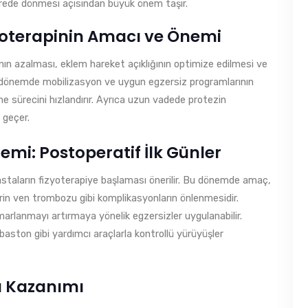
ürede dönmesi açısından büyük önem taşır.
zyoterapinin Amacı ve Önemi
ın azalması, eklem hareket açıklığının optimize edilmesi ve
n dönemde mobilizasyon ve uygun egzersiz programlarının
me sürecini hızlandırır. Ayrıca uzun vadede protezin
 geçer.
mi: Postoperatif İlk Günler
hastaların fizyoterapiye başlaması önerilir. Bu dönemde amaç,
erin ven trombozu gibi komplikasyonların önlenmesidir.
arlanmayı artırmaya yönelik egzersizler uygulanabilir.
aston gibi yardımcı araçlarla kontrollü yürüyüşler
cü Kazanımı