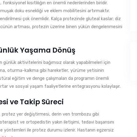
fonksiyonel kısıtlılığın en önemli nedenlerinden biridir.
uşak doku esnekliği ve eklem mobilitesini artırmaktır.
endirilmesi çok önemlidir. Kalça protezinde gluteal kaslar; diz
gücünün artması, protezin üzerine binen yükün dengelenmesini
e Günlük Yaşama Dönüş
n günlük aktivitelerini bağımsız olarak yapabilmeleri için
ıkma, oturma-kalkma gibi hareketler, yürüme yetisinin
postüral eğitim ve denge çalışmaları da programın önemli
rtar ve sosyal yaşam faaliyetlerine entegrasyonu kolaylaşır.
i ve Takip Süreci
 protez yer değiştirmesi, derin ven trombozu gibi
terapist ve ortopedistin yakın iletişimi, tedavi başarısını
e yöntemleri ile protez durumu izlenir. Hastanın egzersiz