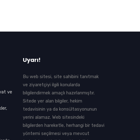
Uyarı!
Bu web sitesi, site sahibini tanıtmak
ve ziyaretçiyi ilgili konularda
yat ve
bilgilendirmek amaçlı hazırlanmıştır.
Sitede yer alan bilgiler, hekim
ler,
tedavisinin ya da konsültasyonunun
yerini alamaz. Web sitesindeki
bilgilerden hareketle, herhangi bir tedavi
yöntemi seçilmesi veya mevcut