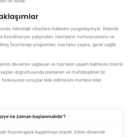
it rol oynar.
Yaklaşımlar
yonda teknolojik cihazların kullanımı yaygınlaşmıştır. Robotik
e ve koordinasyon çalışmaları, hastaların motivasyonunu ve
rilmiş fizyoterapi programları, hastanın yaşına, genel sağlık
aşarının devamını sağlayan ve hastanın yaşam kalitesini önemli
iyaçları doğrultusunda planlanan ve multidisipliner bir
 fonksiyonel sonuçlar elde edilmesini mümkün kılar.
piye ne zaman başlanmalıdır?
inde fizyoterapiye başlanması önerilir. Erken dönemde