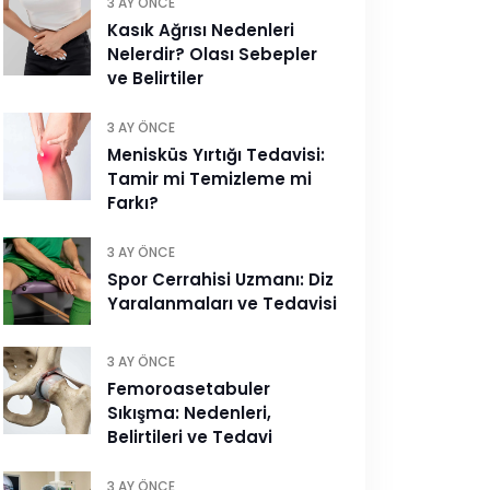
3 AY ÖNCE
Kasık Ağrısı Nedenleri
Nelerdir? Olası Sebepler
ve Belirtiler
3 AY ÖNCE
Menisküs Yırtığı Tedavisi:
Tamir mi Temizleme mi
Farkı?
3 AY ÖNCE
Spor Cerrahisi Uzmanı: Diz
Yaralanmaları ve Tedavisi
3 AY ÖNCE
Femoroasetabuler
Sıkışma: Nedenleri,
Belirtileri ve Tedavi
3 AY ÖNCE