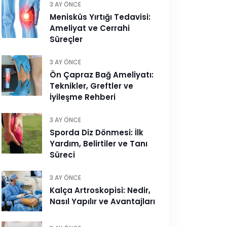
3 AY ÖNCE
Menisküs Yırtığı Tedavisi:
Ameliyat ve Cerrahi
Süreçler
3 AY ÖNCE
Ön Çapraz Bağ Ameliyatı:
Teknikler, Greftler ve
İyileşme Rehberi
3 AY ÖNCE
Sporda Diz Dönmesi: İlk
Yardım, Belirtiler ve Tanı
Süreci
3 AY ÖNCE
Kalça Artroskopisi: Nedir,
Nasıl Yapılır ve Avantajları