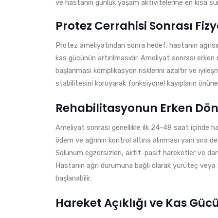
ve hastanın günlük yaşam aktivitelerine en kısa s
Protez Cerrahisi Sonrası Fi
Protez ameliyatından sonra hedef, hastanın ağrısın
kas gücünün artırılmasıdır. Ameliyat sonrası erke
başlanması komplikasyon risklerini azaltır ve iyileş
stabilitesini koruyarak fonksiyonel kayıpların önüne
Rehabilitasyonun Erken Döne
Ameliyat sonrası genellikle ilk 24-48 saat içinde 
ödem ve ağrının kontrol altına alınması yanı sıra d
Solunum egzersizleri, aktif-pasif hareketler ve dam
Hastanın ağrı durumuna bağlı olarak yürüteç veya b
başlanabilir.
Hareket Açıklığı ve Kas Gü