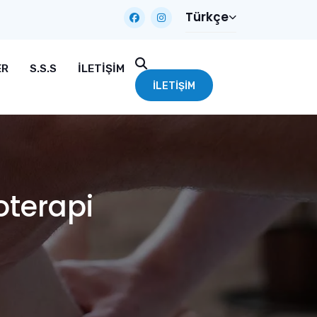
Türkçe
ER
S.S.S
İLETIŞIM
İLETIŞIM
oterapi