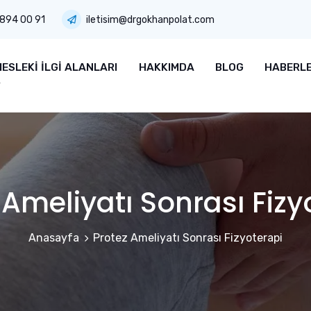
 894 00 91
iletisim@drgokhanpolat.com
ESLEKI İLGI ALANLARI
HAKKIMDA
BLOG
HABERL
 Ameliyatı Sonrası Fizy
Anasayfa
Protez Ameliyatı Sonrası Fizyoterapi