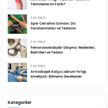
Temizleme mi Farkı?
3 AY ÖNCE
Spor Cerrahisi Uzmanı: Diz
Yaralanmaları ve Tedavisi
3 AY ÖNCE
Femoroasetabuler Sıkışma: Nedenleri,
Belirtileri ve Tedavi
3 AY ÖNCE
Artroskopik Kalça Labrum Yırtığı
Ameliyatı: Bilmeniz Gerekenler
Kategoriler