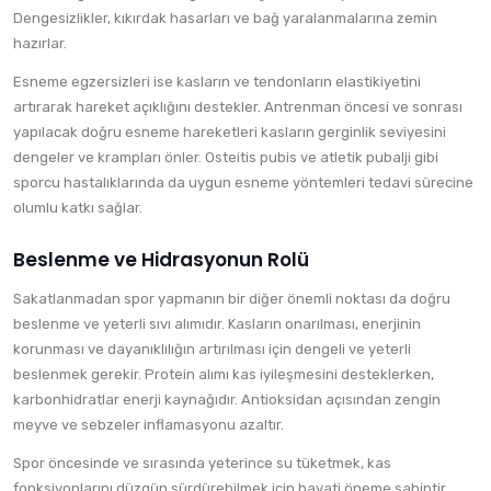
Dengesizlikler, kıkırdak hasarları ve bağ yaralanmalarına zemin
hazırlar.
Esneme egzersizleri ise kasların ve tendonların elastikiyetini
artırarak hareket açıklığını destekler. Antrenman öncesi ve sonrası
yapılacak doğru esneme hareketleri kasların gerginlik seviyesini
dengeler ve krampları önler. Osteitis pubis ve atletik pubalji gibi
sporcu hastalıklarında da uygun esneme yöntemleri tedavi sürecine
olumlu katkı sağlar.
Beslenme ve Hidrasyonun Rolü
Sakatlanmadan spor yapmanın bir diğer önemli noktası da doğru
beslenme ve yeterli sıvı alımıdır. Kasların onarılması, enerjinin
korunması ve dayanıklılığın artırılması için dengeli ve yeterli
beslenmek gerekir. Protein alımı kas iyileşmesini desteklerken,
karbonhidratlar enerji kaynağıdır. Antioksidan açısından zengin
meyve ve sebzeler inflamasyonu azaltır.
Spor öncesinde ve sırasında yeterince su tüketmek, kas
fonksiyonlarını düzgün sürdürebilmek için hayati öneme sahiptir.