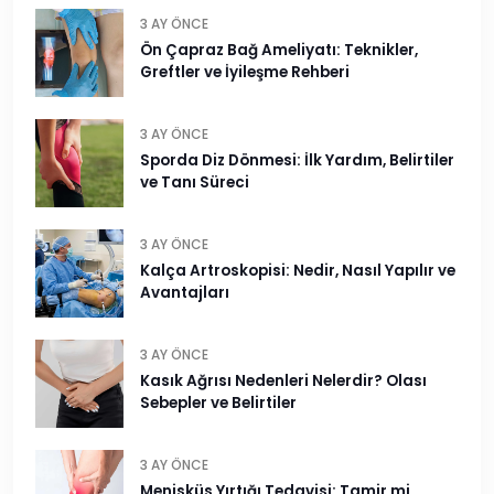
3 AY ÖNCE
Ön Çapraz Bağ Ameliyatı: Teknikler,
Greftler ve İyileşme Rehberi
3 AY ÖNCE
Sporda Diz Dönmesi: İlk Yardım, Belirtiler
ve Tanı Süreci
3 AY ÖNCE
Kalça Artroskopisi: Nedir, Nasıl Yapılır ve
Avantajları
3 AY ÖNCE
Kasık Ağrısı Nedenleri Nelerdir? Olası
Sebepler ve Belirtiler
3 AY ÖNCE
Menisküs Yırtığı Tedavisi: Tamir mi