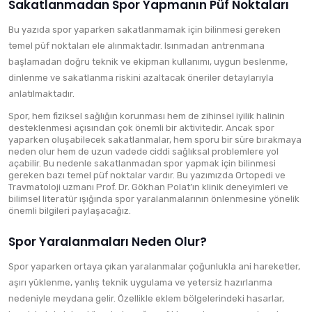
Sakatlanmadan Spor Yapmanın Püf Noktaları
Bu yazıda spor yaparken sakatlanmamak için bilinmesi gereken
temel püf noktaları ele alınmaktadır. Isınmadan antrenmana
başlamadan doğru teknik ve ekipman kullanımı, uygun beslenme,
dinlenme ve sakatlanma riskini azaltacak öneriler detaylarıyla
anlatılmaktadır.
Spor, hem fiziksel sağlığın korunması hem de zihinsel iyilik halinin
desteklenmesi açısından çok önemli bir aktivitedir. Ancak spor
yaparken oluşabilecek sakatlanmalar, hem sporu bir süre bırakmaya
neden olur hem de uzun vadede ciddi sağlıksal problemlere yol
açabilir. Bu nedenle sakatlanmadan spor yapmak için bilinmesi
gereken bazı temel püf noktalar vardır. Bu yazımızda Ortopedi ve
Travmatoloji uzmanı Prof. Dr. Gökhan Polat’ın klinik deneyimleri ve
bilimsel literatür ışığında spor yaralanmalarının önlenmesine yönelik
önemli bilgileri paylaşacağız.
Spor Yaralanmaları Neden Olur?
Spor yaparken ortaya çıkan yaralanmalar çoğunlukla ani hareketler,
aşırı yüklenme, yanlış teknik uygulama ve yetersiz hazırlanma
nedeniyle meydana gelir. Özellikle eklem bölgelerindeki hasarlar,