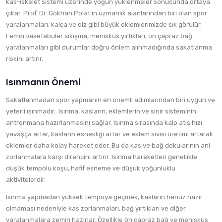
kas-iskelet sistemi üzerinde yoğun yüklenmeler sonucunda ortaya
çıkar. Prof. Dr. Gökhan Polat’ın uzmanlık alanlarından biri olan spor
yaralanmaları, kalça ve diz gibi büyük eklemlerimizde sık görülür.
Femoroasetabuler sıkışma, menisküs yırtıkları, ön çapraz bağ
yaralanmaları gibi durumlar doğru önlem alınmadığında sakatlanma
riskini artırır.
Isınmanın Önemi
Sakatlanmadan spor yapmanın en önemli adımlarından biri uygun ve
yeterli ısınmadır. Isınma, kasların, eklemlerin ve sinir sisteminin
antrenmana hazırlanmasını sağlar. Isınma sırasında kalp atış hızı
yavaşça artar, kasların esnekliği artar ve eklem sıvısı üretimi artarak
eklemler daha kolay hareket eder. Bu da kas ve bağ dokularının ani
zorlanmalara karşı direncini artırır. Isınma hareketleri genellikle
düşük tempolu koşu, hafif esneme ve düşük yoğunluklu
aktivitelerdir.
Isınma yapmadan yüksek tempoya geçmek, kasların henüz hazır
olmaması nedeniyle kas zorlanmaları, bağ yırtıkları ve diğer
yaralanmalara zemin hazırlar. Özellikle ön çapraz bağ ve menisküs