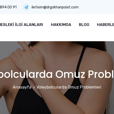
 894 00 91
iletisim@drgokhanpolat.com
ESLEKI İLGI ALANLARI
HAKKIMDA
BLOG
HABERL
bolcularda Omuz Probl
Anasayfa
Voleybolcularda Omuz Problemleri