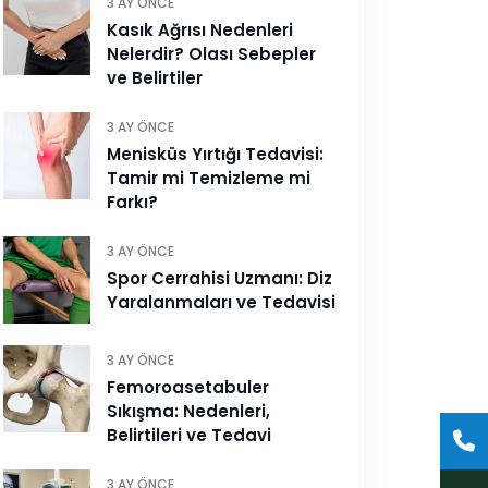
3 AY ÖNCE
Kasık Ağrısı Nedenleri
Nelerdir? Olası Sebepler
ve Belirtiler
3 AY ÖNCE
Menisküs Yırtığı Tedavisi:
Tamir mi Temizleme mi
Farkı?
3 AY ÖNCE
Spor Cerrahisi Uzmanı: Diz
Yaralanmaları ve Tedavisi
3 AY ÖNCE
Femoroasetabuler
Sıkışma: Nedenleri,
Belirtileri ve Tedavi
3 AY ÖNCE