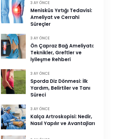
3 AY ÖNCE
Menisküs Yırtığı Tedavisi:
Ameliyat ve Cerrahi
Süreçler
3 AY ÖNCE
Ön Çapraz Bağ Ameliyatı:
Teknikler, Greftler ve
İyileşme Rehberi
3 AY ÖNCE
Sporda Diz Dönmesi: İlk
Yardım, Belirtiler ve Tanı
Süreci
3 AY ÖNCE
Kalça Artroskopisi: Nedir,
Nasıl Yapılır ve Avantajları