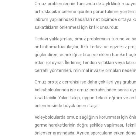
Omuz problemlerinin tanısında detaylı klinik mua
artroskopik inceleme gibi ileri görüntüleme yönte
labrum yapılarındaki hasarları net biçimde ortaya k
sakatlıkların önlenmesi için kritik unsurdur.
Tedavi yaklaşımları, omuz probleminin türüne ve şi
antiinflamatuar ilaçlar, fizik tedavi ve egzersiz prog
güçlendiren, esnekliği artıran ve eklem hareket açı
etkin rol oynar. İlerlemiş tendon yırtıkları veya lab
cerrahi yöntemleri, minimal invaziv olmaları nedeni
Omuz protez cerrahisi ise daha çok ileri yaş grubu
Voleybolcularında ise omuz cerrahisinden sonra uyg
kısaltılabilir. Yakın takip, uygun teknik eğitim ve
önlenmesinde büyük önem taşır.
Voleybolcularda omuz sağlığının korunması için önle
germe hareketlerinin doğru şekilde yapılması, tekni
önlemler arasındadır. Ayrıca sporcuların erken döne