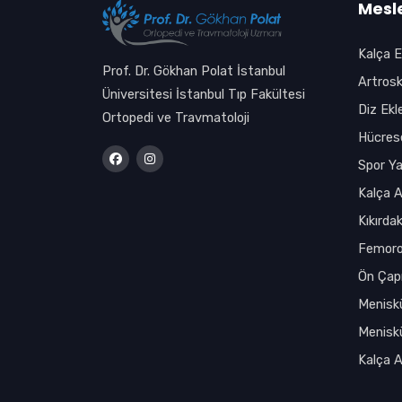
Mesle
Kalça E
Prof. Dr. Gökhan Polat İstanbul
Artrosk
Üniversitesi İstanbul Tıp Fakültesi
Diz Ekl
Ortopedi ve Travmatoloji
Hücrese
Spor Ya
Kalça A
Kıkırdak
Femoro
Ön Çap
Meniskü
Menisk
Kalça A