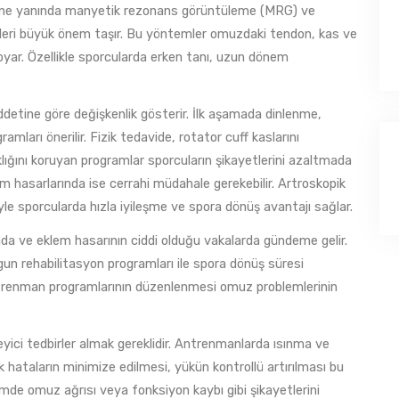
yene yanında manyetik rezonans görüntüleme (MRG) ve
mleri büyük önem taşır. Bu yöntemler omuzdaki tendon, kas ve
oyar. Özellikle sporcularda erken tanı, uzun dönem
ddetine göre değişkenlik gösterir. İlk aşamada dinlenme,
ramları önerilir. Fizik tedavide, rotator cuff kaslarını
klığını koruyan programlar sporcuların şikayetlerini azaltmada
rum hasarlarında ise cerrahi müdahale gerekebilir. Artroskopik
yle sporcularda hızla iyileşme ve spora dönüş avantajı sağlar.
nda ve eklem hasarının ciddi olduğu vakalarda gündeme gelir.
un rehabilitasyon programları ile spora dönüş süresi
 antrenman programlarının düzenlenmesi omuz problemlerinin
yici tedbirler almak gereklidir. Antrenmanlarda ısınma ve
k hataların minimize edilmesi, yükün kontrollü artırılması bu
mde omuz ağrısı veya fonksiyon kaybı gibi şikayetlerini