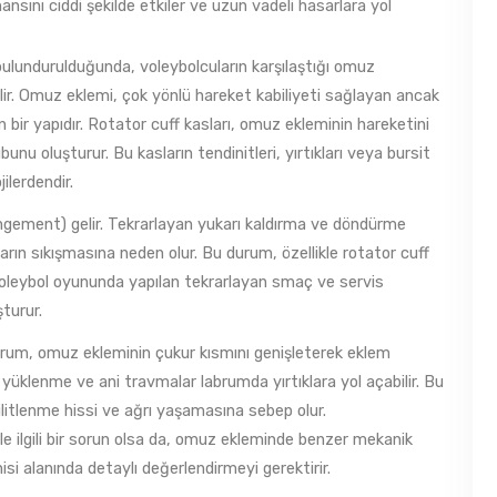
sını ciddi şekilde etkiler ve uzun vadeli hasarlara yol
lundurulduğunda, voleybolcuların karşılaştığı omuz
bilir. Omuz eklemi, çok yönlü hareket kabiliyeti sağlayan ancak
bir yapıdır. Rotator cuff kasları, omuz ekleminin hareketini
nu oluşturur. Bu kasların tendinitleri, yırtıkları veya bursit
ilerdendir.
gement) gelir. Tekrarlayan yukarı kaldırma ve döndürme
rın sıkışmasına neden olur. Bu durum, özellikle rotator cuff
Voleybol oyununda yapılan tekrarlayan smaç ve servis
şturur.
Labrum, omuz ekleminin çukur kısmını genişleterek eklem
ı yüklenme ve ani travmalar labrumda yırtıklara yol açabilir. Bu
ilitlenme hissi ve ağrı yaşamasına sebep olur.
 ilgili bir sorun olsa da, omuz ekleminde benzer mekanik
i alanında detaylı değerlendirmeyi gerektirir.