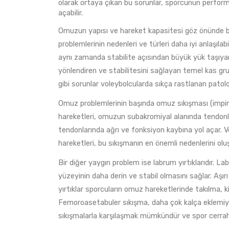
olarak ortaya çıkan bu sorunlar, sporcunun performan
açabilir.
Omuzun yapısı ve hareket kapasitesi göz önünde bu
problemlerinin nedenleri ve türleri daha iyi anlaşıla
aynı zamanda stabilite açısından büyük yük taşıyan 
yönlendiren ve stabilitesini sağlayan temel kas grubu
gibi sorunlar voleybolcularda sıkça rastlanan patoloj
Omuz problemlerinin başında omuz sıkışması (impin
hareketleri, omuzun subakromiyal alanında tendonla
tendonlarında ağrı ve fonksiyon kaybına yol açar. 
hareketleri, bu sıkışmanın en önemli nedenlerini olu
Bir diğer yaygın problem ise labrum yırtıklarıdır. 
yüzeyinin daha derin ve stabil olmasını sağlar. Aşır
yırtıklar sporcuların omuz hareketlerinde takılma, k
Femoroasetabuler sıkışma, daha çok kalça eklemiyle
sıkışmalarla karşılaşmak mümkündür ve spor cerrahis