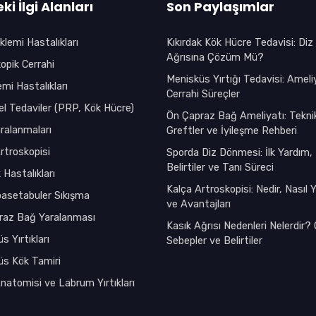
ki İlgi Alanları
Son Paylaşımlar
klemi Hastalıkları
Kıkırdak Kök Hücre Tedavisi: Diz
Ağrısına Çözüm Mü?
opik Cerrahi
Menisküs Yırtığı Tedavisi: Ameli
emi Hastalıkları
Cerrahi Süreçler
l Tedaviler (PRP, Kök Hücre)
Ön Çapraz Bağ Ameliyatı: Teknik
ralanmaları
Greftler ve İyileşme Rehberi
rtroskopisi
Sporda Diz Dönmesi: İlk Yardım,
Belirtiler ve Tanı Süreci
 Hastalıkları
Kalça Artroskopisi: Nedir, Nasıl Ya
asetabuler Sıkışma
ve Avantajları
raz Bağ Yaralanması
Kasık Ağrısı Nedenleri Nelerdir? 
s Yırtıkları
Sebepler ve Belirtiler
üs Kök Tamiri
natomisi ve Labrum Yırtıkları