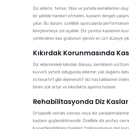
Diz eklemi, femur, tibia ve patella kemiklerinin oluş
bir şekilde hareket etmeleri, kasların dengeli çalışm
çıkar. Bu durum, özellikle sporcularda performans
kireçlenmeye yol açabilir. Diz çevresi kaslarının ku
yönlendiren kas grubunun işlevini en üst düzeye çık
Kıkırdak Korunmasında Kasl
Diz eklemindeki kıkırdak dokusu, kemiklerin sürtün
kuvveti yeterli olduğunda eklemin yük dağılımı daha
osteoartrit gibi dejeneratif diz hastalıklarının ö
binen yük artar ve kıkırdakta aşınma hızlanır.
Rehabilitasyonda Diz Kaslar
Ortopedik cerrahi sonrası veya diz yaralanmalarınd
kasların güçlendirilmesidir. Özellikle diz protez ce
kuvvetlendirilmesi hareket fonksiyonunun geri kazan