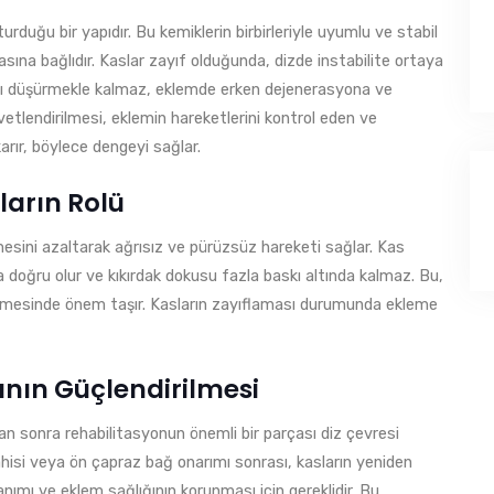
turduğu bir yapıdır. Bu kemiklerin birbirleriyle uyumlu ve stabil
asına bağlıdır. Kaslar zayıf olduğunda, dizde instabilite ortaya
ını düşürmekle kalmaz, eklemde erken dejenerasyona ve
vvetlendirilmesi, eklemin hareketlerini kontrol eden ve
arır, böylece dengeyi sağlar.
arın Rolü
mesini azaltarak ağrısız ve pürüzsüz hareketi sağlar. Kas
 doğru olur ve kıkırdak dokusu fazla baskı altında kalmaz. Bu,
nlenmesinde önem taşır. Kasların zayıflaması durumunda ekleme
ının Güçlendirilmesi
an sonra rehabilitasyonun önemli bir parçası diz çevresi
rrahisi veya ön çapraz bağ onarımı sonrası, kasların yeniden
ımı ve eklem sağlığının korunması için gereklidir. Bu