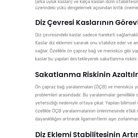
(arka uyluk kasları) ve kalça kasları dizin stabilite
üzerindeki yükü dengelemek açısından kritik öneme 
Diz Çevresi Kaslarının Görevl
Diz çevresindeki kaslar sadece hareketi sağlamakl
Kaslar diz eklemini sararak onu stabilize eder ve a
sağlar. Özellikle ön çapraz bağ ve menisküs gibi yap
kaslar bu yapıları destekleyerek sakatlanma riskini a
Sakatlanma Riskinin Azaltı
Ön çapraz bağ yaralanmaları (ÖÇB) ve menisküs yırtık
problemleri arasındadır. Bu yaralanmalar genellikle 
yetersizliği nedeniyle ortaya çıkar. Yapılan bilimsel 
özellikle ÖÇB yaralanmalarının önlenmesinde etkili 
dayanıklılığını artırarak ligamentlerin aşırı zorlanmas
Diz Eklemi Stabilitesinin Artı