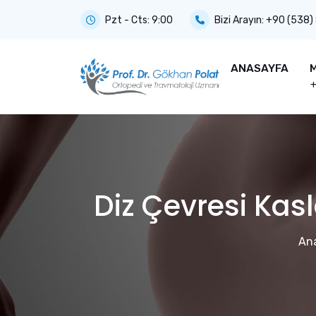
Pzt - Cts: 9:00
Bizi Arayın:
+90 (538)
ANASAYFA
M
Diz Çevresi Kas
An