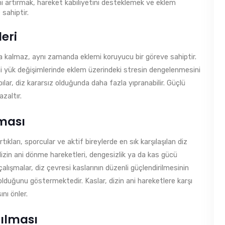
sini artırmak, hareket kabiliyetini desteklemek ve eklem
sahiptir.
eri
a kalmaz, aynı zamanda eklemi koruyucu bir göreve sahiptir.
ni yük değişimlerinde eklem üzerindeki stresin dengelenmesini
ılar, diz kararsız olduğunda daha fazla yıpranabilir. Güçlü
zaltır.
lması
ları, sporcular ve aktif bireylerde en sık karşılaşılan diz
dizin ani dönme hareketleri, dengesizlik ya da kas gücü
çalışmalar, diz çevresi kaslarının düzenli güçlendirilmesinin
olduğunu göstermektedir. Kaslar, dizin ani hareketlere karşı
ını önler.
rılması