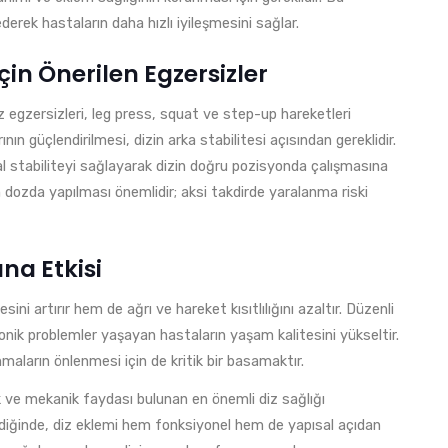
erek hastaların daha hızlı iyileşmesini sağlar.
çin Önerilen Egzersizler
iz egzersizleri, leg press, squat ve step-up hareketleri
nın güçlendirilmesi, dizin arka stabilitesi açısından gereklidir.
al stabiliteyi sağlayarak dizin doğru pozisyonda çalışmasına
n dozda yapılması önemlidir; aksi takdirde yaralanma riski
na Etkisi
ni artırır hem de ağrı ve hareket kısıtlılığını azaltır. Düzenli
ronik problemler yaşayan hastaların yaşam kalitesini yükseltir.
maların önlenmesi için de kritik bir basamaktır.
jik ve mekanik faydası bulunan en önemli diz sağlığı
endiğinde, diz eklemi hem fonksiyonel hem de yapısal açıdan