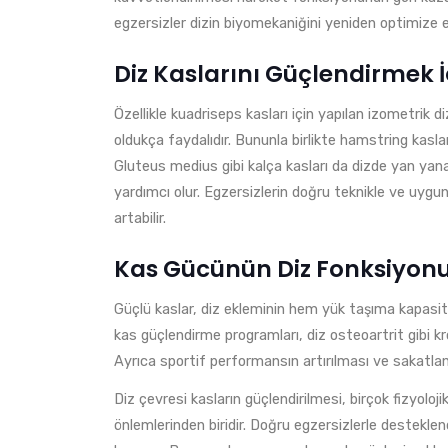
egzersizler dizin biyomekaniğini yeniden optimize ed
Diz Kaslarını Güçlendirmek İ
Özellikle kuadriseps kasları için yapılan izometrik d
oldukça faydalıdır. Bununla birlikte hamstring kasları
Gluteus medius gibi kalça kasları da dizde yan yan
yardımcı olur. Egzersizlerin doğru teknikle ve uygu
artabilir.
Kas Gücünün Diz Fonksiyonu
Güçlü kaslar, diz ekleminin hem yük taşıma kapasitesi
kas güçlendirme programları, diz osteoartrit gibi k
Ayrıca sportif performansın artırılması ve sakatlan
Diz çevresi kasların güçlendirilmesi, birçok fizyolo
önlemlerinden biridir. Doğru egzersizlerle destekl