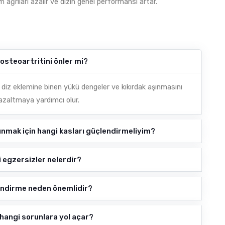
 ağrıları azalır ve dizin genel performansı artar.
 osteoartritini önler mi?
 diz eklemine binen yükü dengeler ve kıkırdak aşınmasını
 azaltmaya yardımcı olur.
nmak için hangi kasları güçlendirmeliyim?
i egzersizler nelerdir?
lendirme neden önemlidir?
 hangi sorunlara yol açar?