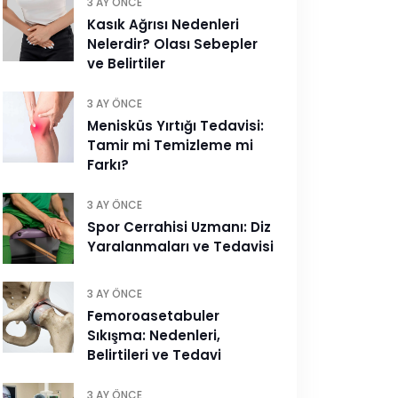
3 AY ÖNCE
Kasık Ağrısı Nedenleri
Nelerdir? Olası Sebepler
ve Belirtiler
3 AY ÖNCE
Menisküs Yırtığı Tedavisi:
Tamir mi Temizleme mi
Farkı?
3 AY ÖNCE
Spor Cerrahisi Uzmanı: Diz
Yaralanmaları ve Tedavisi
3 AY ÖNCE
Femoroasetabuler
Sıkışma: Nedenleri,
Belirtileri ve Tedavi
3 AY ÖNCE