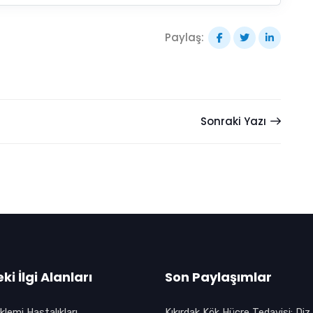
Paylaş:
Sonraki Yazı
ki İlgi Alanları
Son Paylaşımlar
klemi Hastalıkları
Kıkırdak Kök Hücre Tedavisi: Diz