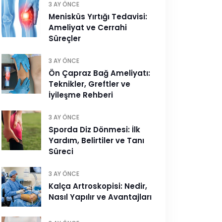
3 AY ÖNCE
Menisküs Yırtığı Tedavisi:
Ameliyat ve Cerrahi
Süreçler
3 AY ÖNCE
Ön Çapraz Bağ Ameliyatı:
Teknikler, Greftler ve
İyileşme Rehberi
3 AY ÖNCE
Sporda Diz Dönmesi: İlk
Yardım, Belirtiler ve Tanı
Süreci
3 AY ÖNCE
Kalça Artroskopisi: Nedir,
Nasıl Yapılır ve Avantajları