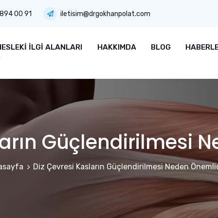
 894 00 91
iletisim@drgokhanpolat.com
ESLEKI İLGI ALANLARI
HAKKIMDA
BLOG
HABERL
ların Güçlendirilmesi 
asayfa
Diz Çevresi Kasların Güçlendirilmesi Neden Önemli