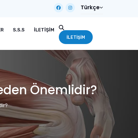
Türkçe
ER
S.S.S
İLETIŞIM
İLETIŞIM
Neden Önemlidir?
dir?