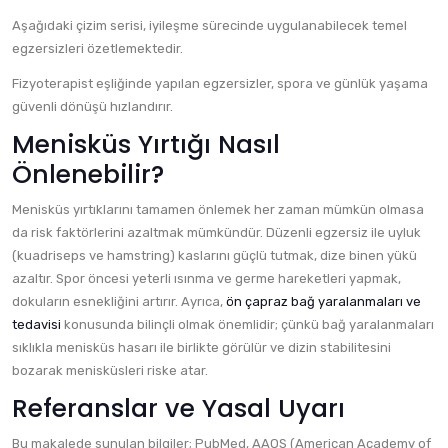
Aşağıdaki çizim serisi, iyileşme sürecinde uygulanabilecek temel
egzersizleri özetlemektedir.
Fizyoterapist eşliğinde yapılan egzersizler, spora ve günlük yaşama
güvenli dönüşü hızlandırır.
Menisküs Yırtığı Nasıl
Önlenebilir?
Menisküs yırtıklarını tamamen önlemek her zaman mümkün olmasa
da risk faktörlerini azaltmak mümkündür. Düzenli egzersiz ile uyluk
(kuadriseps ve hamstring) kaslarını güçlü tutmak, dize binen yükü
azaltır. Spor öncesi yeterli ısınma ve germe hareketleri yapmak,
dokuların esnekliğini artırır. Ayrıca,
ön çapraz bağ yaralanmaları ve
tedavisi
konusunda bilinçli olmak önemlidir; çünkü bağ yaralanmaları
sıklıkla menisküs hasarı ile birlikte görülür ve dizin stabilitesini
bozarak menisküsleri riske atar.
Referanslar ve Yasal Uyarı
Bu makalede sunulan bilgiler; PubMed, AAOS (American Academy of