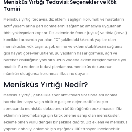
Menisküs Yırtığı Tedavisi: Seçenekler ve Kök
Tamiri
Menisküs yırtığı tedavisi, diz eklemi sağlığını korumak ve hastaların
aktif yaşamlarına geri dönmelerini sağlamak amacıyla uygulanan
tıbbi yaklaşımları kapsar. Diz ekleminde femur (uyluk) ve tibia (kaval)
kemikleri arasında yer alan, "C" şeklindeki kıkırdak yapılar olan
menisküsler, yük taşıma, şok emme ve eklem stabilitesini sağlama
gibi hayati görevler üstlenir. Bu yapıların hasar görmesi, ağrı ve
hareket kısıtlılığının yanı sıra uzun vadede eklem kireçlenmesine yol
açabilir. Bu nedenle tedavi planlaması, menisküs dokusunun
mümkün olduğunca korunması ilkesine dayanır.
Menisküs Yırtığı Nedir?
Menisküs yırtığı, genellikle spor aktiviteleri sırasında ani dönme
hareketleri veya yaşla birlikte gelişen dejeneratif süreçler
sonucunda menisküs dokusunun bütünlüğünün bozulmasıdır. Diz
ekleminin biyomekaniği için kritik öneme sahip olan menisküsler,
ekleme binen yükü dengeli bir şekilde dağıtır. Diz eklemi ve menisküs
yapısını daha iyi anlamak için aşağıdaki illüstrasyon incelenebilir.