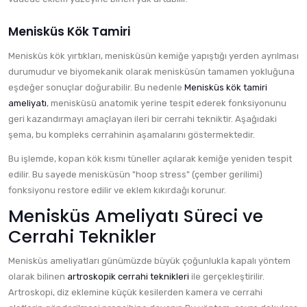
Menisküs Kök Tamiri
Menisküs kök yırtıkları, menisküsün kemiğe yapıştığı yerden ayrılması
durumudur ve biyomekanik olarak menisküsün tamamen yokluğuna
eşdeğer sonuçlar doğurabilir. Bu nedenle
Menisküs kök tamiri
ameliyatı
, menisküsü anatomik yerine tespit ederek fonksiyonunu
geri kazandırmayı amaçlayan ileri bir cerrahi tekniktir. Aşağıdaki
şema, bu kompleks cerrahinin aşamalarını göstermektedir.
Bu işlemde, kopan kök kısmı tüneller açılarak kemiğe yeniden tespit
edilir. Bu sayede menisküsün "hoop stress" (çember gerilimi)
fonksiyonu restore edilir ve eklem kıkırdağı korunur.
Menisküs Ameliyatı Süreci ve
Cerrahi Teknikler
Menisküs ameliyatları günümüzde büyük çoğunlukla kapalı yöntem
olarak bilinen
artroskopik cerrahi teknikleri
ile gerçekleştirilir.
Artroskopi, diz eklemine küçük kesilerden kamera ve cerrahi