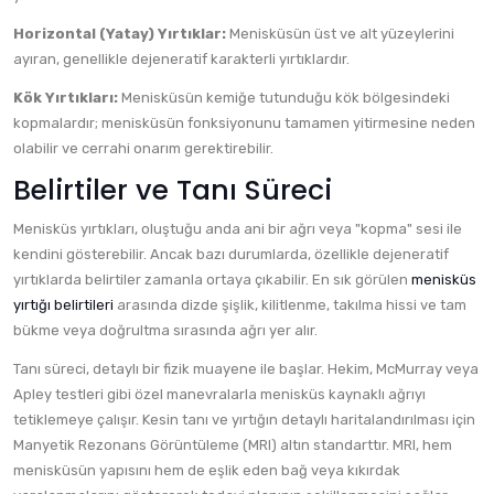
Horizontal (Yatay) Yırtıklar:
Menisküsün üst ve alt yüzeylerini
ayıran, genellikle dejeneratif karakterli yırtıklardır.
Kök Yırtıkları:
Menisküsün kemiğe tutunduğu kök bölgesindeki
kopmalardır; menisküsün fonksiyonunu tamamen yitirmesine neden
olabilir ve cerrahi onarım gerektirebilir.
Belirtiler ve Tanı Süreci
Menisküs yırtıkları, oluştuğu anda ani bir ağrı veya "kopma" sesi ile
kendini gösterebilir. Ancak bazı durumlarda, özellikle dejeneratif
yırtıklarda belirtiler zamanla ortaya çıkabilir. En sık görülen
menisküs
yırtığı belirtileri
arasında dizde şişlik, kilitlenme, takılma hissi ve tam
bükme veya doğrultma sırasında ağrı yer alır.
Tanı süreci, detaylı bir fizik muayene ile başlar. Hekim, McMurray veya
Apley testleri gibi özel manevralarla menisküs kaynaklı ağrıyı
tetiklemeye çalışır. Kesin tanı ve yırtığın detaylı haritalandırılması için
Manyetik Rezonans Görüntüleme (MRI) altın standarttır. MRI, hem
menisküsün yapısını hem de eşlik eden bağ veya kıkırdak