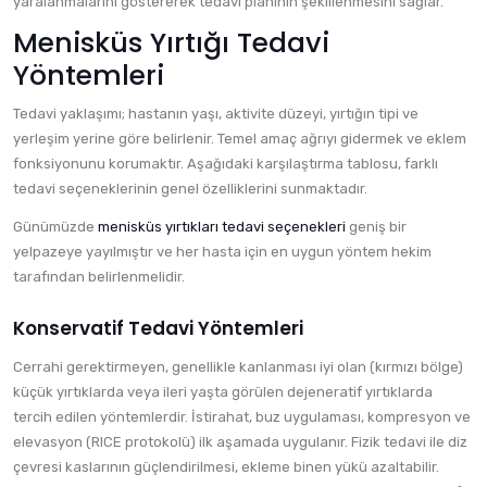
yaralanmalarını göstererek tedavi planının şekillenmesini sağlar.
Menisküs Yırtığı Tedavi
Yöntemleri
Tedavi yaklaşımı; hastanın yaşı, aktivite düzeyi, yırtığın tipi ve
yerleşim yerine göre belirlenir. Temel amaç ağrıyı gidermek ve eklem
fonksiyonunu korumaktır. Aşağıdaki karşılaştırma tablosu, farklı
tedavi seçeneklerinin genel özelliklerini sunmaktadır.
Günümüzde
menisküs yırtıkları tedavi seçenekleri
geniş bir
yelpazeye yayılmıştır ve her hasta için en uygun yöntem hekim
tarafından belirlenmelidir.
Konservatif Tedavi Yöntemleri
Cerrahi gerektirmeyen, genellikle kanlanması iyi olan (kırmızı bölge)
küçük yırtıklarda veya ileri yaşta görülen dejeneratif yırtıklarda
tercih edilen yöntemlerdir. İstirahat, buz uygulaması, kompresyon ve
elevasyon (RICE protokolü) ilk aşamada uygulanır. Fizik tedavi ile diz
çevresi kaslarının güçlendirilmesi, ekleme binen yükü azaltabilir.