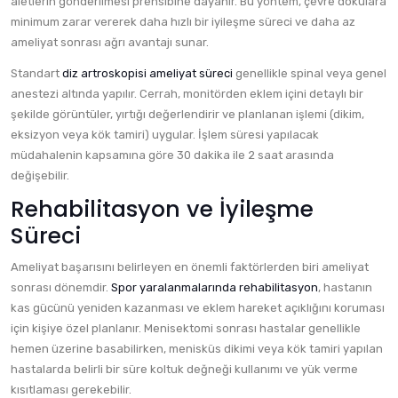
aletlerin gönderilmesi prensibine dayanır. Bu yöntem, çevre dokulara
minimum zarar vererek daha hızlı bir iyileşme süreci ve daha az
ameliyat sonrası ağrı avantajı sunar.
Standart
diz artroskopisi ameliyat süreci
genellikle spinal veya genel
anestezi altında yapılır. Cerrah, monitörden eklem içini detaylı bir
şekilde görüntüler, yırtığı değerlendirir ve planlanan işlemi (dikim,
eksizyon veya kök tamiri) uygular. İşlem süresi yapılacak
müdahalenin kapsamına göre 30 dakika ile 2 saat arasında
değişebilir.
Rehabilitasyon ve İyileşme
Süreci
Ameliyat başarısını belirleyen en önemli faktörlerden biri ameliyat
sonrası dönemdir.
Spor yaralanmalarında rehabilitasyon
, hastanın
kas gücünü yeniden kazanması ve eklem hareket açıklığını koruması
için kişiye özel planlanır. Menisektomi sonrası hastalar genellikle
hemen üzerine basabilirken, menisküs dikimi veya kök tamiri yapılan
hastalarda belirli bir süre koltuk değneği kullanımı ve yük verme
kısıtlaması gerekebilir.