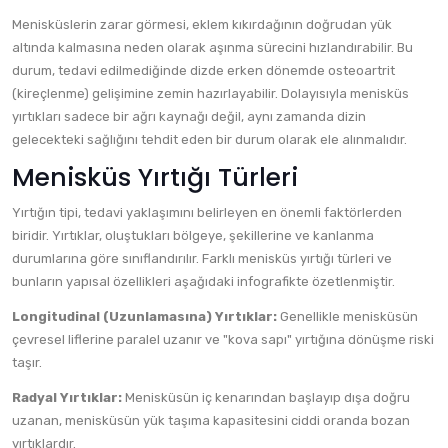
Menisküslerin zarar görmesi, eklem kıkırdağının doğrudan yük
altında kalmasına neden olarak aşınma sürecini hızlandırabilir. Bu
durum, tedavi edilmediğinde dizde erken dönemde osteoartrit
(kireçlenme) gelişimine zemin hazırlayabilir. Dolayısıyla menisküs
yırtıkları sadece bir ağrı kaynağı değil, aynı zamanda dizin
gelecekteki sağlığını tehdit eden bir durum olarak ele alınmalıdır.
Menisküs Yırtığı Türleri
Yırtığın tipi, tedavi yaklaşımını belirleyen en önemli faktörlerden
biridir. Yırtıklar, oluştukları bölgeye, şekillerine ve kanlanma
durumlarına göre sınıflandırılır. Farklı menisküs yırtığı türleri ve
bunların yapısal özellikleri aşağıdaki infografikte özetlenmiştir.
Longitudinal (Uzunlamasına) Yırtıklar:
Genellikle menisküsün
çevresel liflerine paralel uzanır ve "kova sapı" yırtığına dönüşme riski
taşır.
Radyal Yırtıklar:
Menisküsün iç kenarından başlayıp dışa doğru
uzanan, menisküsün yük taşıma kapasitesini ciddi oranda bozan
yırtıklardır.