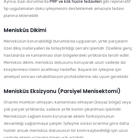
Ayrıca, bazı durumlarda
PRP ve kök hücre tedavileri
gibi rejeneratif
tıp uygulamaları doku iyileşmesini desteklemek amacıyla tedavi
planına eklenebilir.
Menisküs Dikimi
Menisküsün korunabildiği durumlarda uygulanan, yırtık parçaların
özel dikiş materyalleri ile birleştirildiği cerrahi işlemdir. Özellikle genç
hastalarda ve kanlanması olan bölgelerdeki yırtıklarda tercih edilir.
Menisküs dikimi, menisküs dokusunu koruyarak uzun vadede diz
kireçlenmesi riskini azaltmayı hedefler. Başarılı bir iyileşme için
ameliyat sonrası rehabilitasyon protokollerine sıkı uyum gereklidir.
Menisküs Eksizyonu (Parsiyel Menisektomi)
Onarımı mümkün olmayan, kanlanması olmayan (beyaz bölge) veya
çok parçalı yırtıklarda, sadece yırtık kısmın çıkarılması işlemidir.
Menisküsün sağlam kısmı korunarak eklem fonksiyonunun
devamlılığı sağlanmaya çalışılır. İyileşme süreci onarıma göre daha
hızlıdır ancak menisküs dokusunun bir kısmı kaybedildiği için uzun
vadede eklem yüzeyine binen yük artabilir.