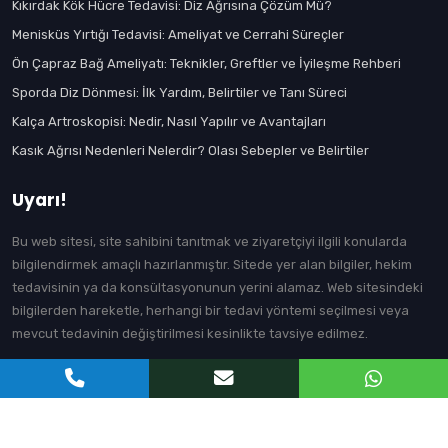
Kıkırdak Kök Hücre Tedavisi: Diz Ağrısına Çözüm Mü?
Menisküs Yırtığı Tedavisi: Ameliyat ve Cerrahi Süreçler
Ön Çapraz Bağ Ameliyatı: Teknikler, Greftler ve İyileşme Rehberi
Sporda Diz Dönmesi: İlk Yardım, Belirtiler ve Tanı Süreci
Kalça Artroskopisi: Nedir, Nasıl Yapılır ve Avantajları
Kasık Ağrısı Nedenleri Nelerdir? Olası Sebepler ve Belirtiler
Uyarı!
Bu web sitesi, site sahibini tanıtmak ve ziyaretçiyi ilgili konularda
bilgilendirmek amaçlı hazırlanmıştır. Sitede yer alan bilgiler, hekim
tedavisinin ya da konsültasyonunun yerini alamaz. Web sitesindeki
bilgilerden hareketle, herhangi bir tedavi yöntemi seçilmesi veya
mevcut tedavinin değiştirilmesi kesinlikte tavsiye edilmez.
© Prof. Dr. Gökhan Polat | Ortopedi ve Travmatoloji Uzmanı - Bu web
sitesindeki tüm içerik Prof. Dr. Gökhan Polat'a aittir. İzinsiz