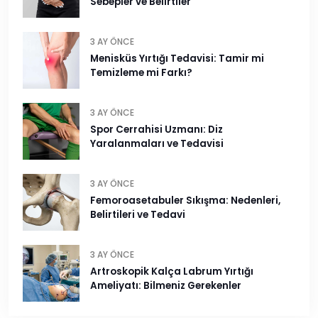
Sebepler ve Belirtiler
3 AY ÖNCE
Menisküs Yırtığı Tedavisi: Tamir mi
Temizleme mi Farkı?
3 AY ÖNCE
Spor Cerrahisi Uzmanı: Diz
Yaralanmaları ve Tedavisi
3 AY ÖNCE
Femoroasetabuler Sıkışma: Nedenleri,
Belirtileri ve Tedavi
3 AY ÖNCE
Artroskopik Kalça Labrum Yırtığı
Ameliyatı: Bilmeniz Gerekenler